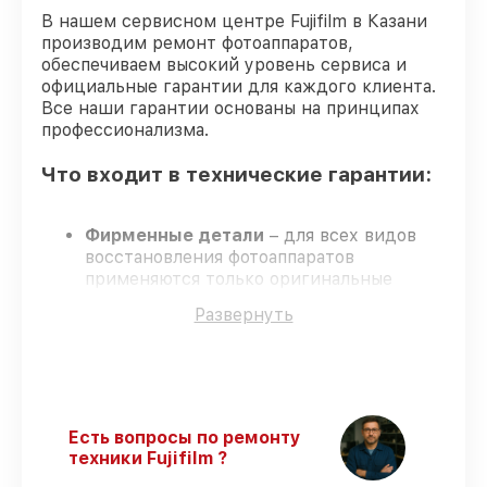
В нашем сервисном центре Fujifilm в Казани
производим ремонт фотоаппаратов,
обеспечиваем высокий уровень сервиса и
официальные гарантии для каждого клиента.
Все наши гарантии основаны на принципах
профессионализма.
Что входит в технические гарантии:
Фирменные детали
– для всех видов
восстановления фотоаппаратов
применяются только оригинальные
запчасти.
Развернуть
Опытные мастера
– обучение и
сертификация подтверждают уровень
мастерства.
Точные сроки выполнения
– все работы
выполняются в оговоренные сроки.
Официальная гарантия
–
Есть вопросы по ремонту
восстановление с полным гарантийным
техники Fujifilm ?
сопровождением.