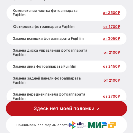
Комплексная чистка фотоаппарата
от 3500₽
Fujifilm
Юстировка фотоаппарата Fujifilm
от 1700₽
Замена вспышки фотоаппарата Fujifilm
от 3050₽
Замена диска управления фотоаппарата
от 2100₽
Fujifilm
Замена линз фотоаппарата Fujifilm
от 2450₽
Замена задней панели фотоаппарата
от 2100₽
Fujifilm
Замена передней панели фотоаппарата
от 2700₽
Fujifilm
Здесь нет моей поломки
Замена устройства стабилизации
от 2850₽
фотоаппарата Fujifilm
Принимаем все формы оплаты
Замена фокусировочного экрана
от 2700₽
фотоаппарата Fujifilm