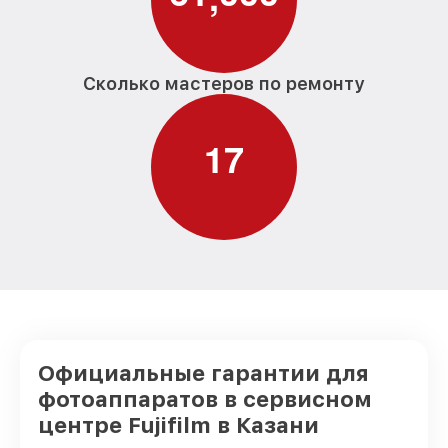
Замена байонета фотоаппарата Fujifilm
от 3400₽
Замена кнопки включения фотоаппарата
от 2100₽
Fujifilm
Сколько мастеров по ремонту
Замена микрофона фотоаппарата
от 2700₽
Fujifilm
1
7
Замена аккумулятора фотоаппарата
от 500₽
Fujifilm
Программный ремонт фотоаппарата
от 2900₽
Fujifilm
Официальные гарантии для
фотоаппаратов в сервисном
центре Fujifilm в Казани