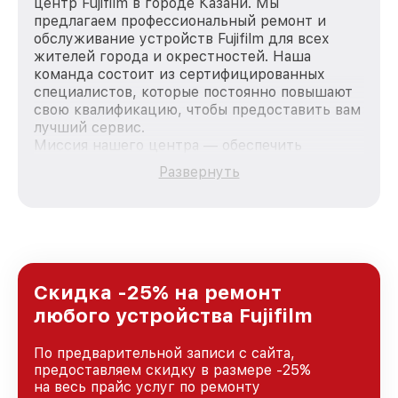
центр Fujifilm в городе Казани. Мы
предлагаем профессиональный ремонт и
обслуживание устройств Fujifilm для всех
жителей города и окрестностей. Наша
команда состоит из сертифицированных
специалистов, которые постоянно повышают
свою квалификацию, чтобы предоставить вам
лучший сервис.
Миссия нашего центра — обеспечить
качественный и доступный ремонт для
Развернуть
каждого пользователя продукции Fujifilm, вне
зависимости от сложности поломки. Мы
стремимся к тому, чтобы каждый клиент был
удовлетворен скоростью и качеством
предоставляемых услуг. Наша цель — стать
лучшим сервисным центром Fujifilm в городе
Казани, постоянно повышая уровень доверия
Скидка -25% на ремонт
и лояльности наших клиентов.
любого устройства Fujifilm
По предварительной записи с сайта,
предоставляем скидку в размере -25%
на весь прайс услуг по ремонту