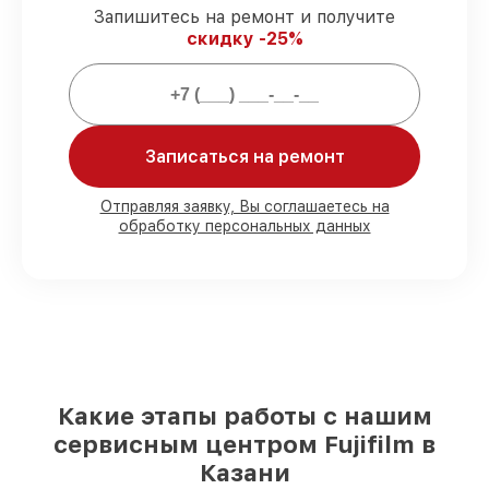
Запишитесь на ремонт и получите
скидку -25%
Гарантии сервиса на восстановление
фотоаппаратов:
80%
заказов закрываем в присутствии
Записаться на ремонт
заказчика
90%
комплектующих хранятся на
складе, остальное доставляем быстро
Отправляя заявку, Вы соглашаетесь на
Оригинальные комплектующие и
обработку персональных данных
проверенные реплики
– с учётом
возможностей клиента
85%
заказов выполняются за 1–2 часа,
если начинаем сразу
За что мы несем ответственность:
Какие этапы работы с нашим
Ответственность за вашу технику
сервисным центром Fujifilm в
Мы гарантируем аккуратное выполнение
Казани
работ. При поломке по нашей