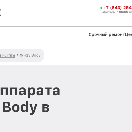
+7 (843) 254
Работаем с
09:00
д
Срочный ремонт
Це
Fujifilm
/
X-H2S Body
аппарата
 Body в