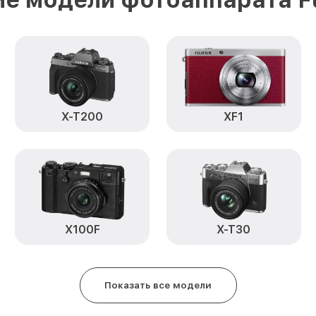
Замена затвора X-H2S Body Fujif
Замена материнской платы X-H2S
Замена платы отсека карты пам
Fujifilm
X-T200
XF1
Устранение битых пикселей н
матрице X-H2S Body Fujifilm
Чистка CCD/CMOS матрицы X-H2S
Замена байонета X-H2S Body Fuji
X100F
X-T30
Замена кнопки включения X-H2S 
Замена микрофона X-H2S Body Fu
Показать все модели
Замена аккумулятора X-H2S Body