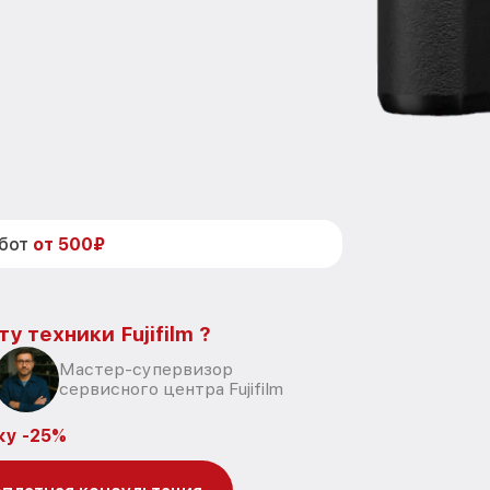
абот
от 500₽
у техники Fujifilm ?
Мастер-супервизор
сервисного центра Fujifilm
ку -25%