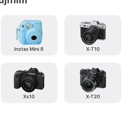
от 2300₽
ilm
Заказать
от 3300₽
 Body Fujifilm
Заказать
яти X-H2S Body
от 3800₽
Заказать
Instax Mini 8
X-T10
а CCD/CMOS
от 3900₽
Заказать
от 3500₽
 Body Fujifilm
Заказать
от 3400₽
film
Заказать
Xs10
X-T20
от 2100₽
Body Fujifilm
Заказать
от 2700₽
jifilm
Заказать
от 500₽
 Fujifilm
Заказать