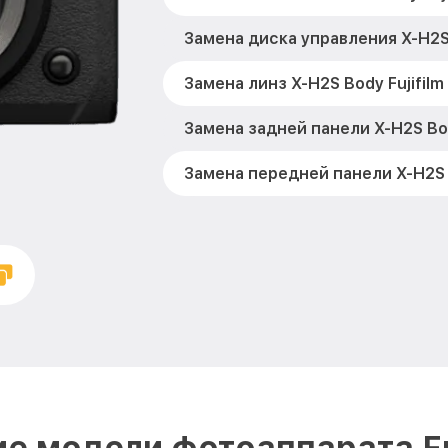
Замена диска управления X-H2S 
Замена линз X-H2S Body Fujifilm
Замена задней панели X-H2S Bod
Замена передней панели X-H2S B
Замена устройства стабилизац
Fujifilm
Замена фокусировочного экран
Fujifilm
Замена дисплея (экрана) X-H2S B
Замена корпуса X-H2S Body Fujif
Замена CCD/CMOS матрицы X-H2S
е модели фотоаппарата Fu