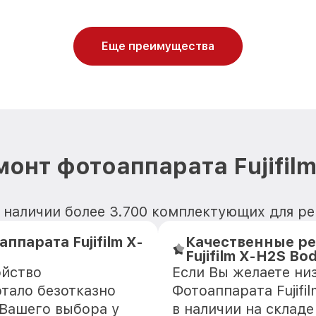
Еще преимущества
онт фотоаппарата Fujifil
 наличии более 3.700 комплектующих для рем
парата Fujifilm X-
Качественные ре
Fujifilm X-H2S Bo
ойство
Если Вы желаете ни
отало безотказно
Фотоаппарата Fujifi
 Вашего выбора у
в наличии на склад