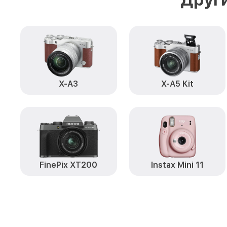
X-A3
X-A5 Kit
FinePix XT200
Instax Mini 11