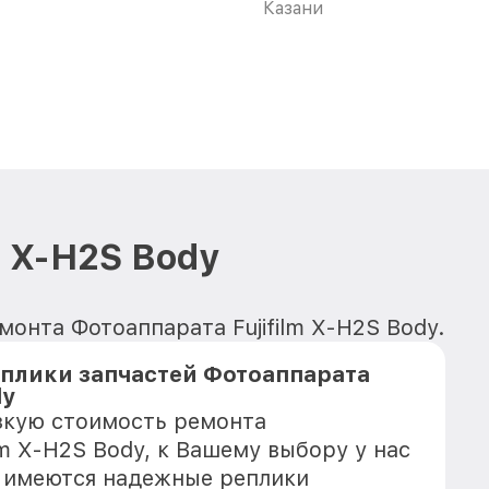
Казани
m X-H2S Body
онта Фотоаппарата Fujifilm X-H2S Body.
плики запчастей Фотоаппарата
dy
зкую стоимость ремонта
lm X-H2S Body, к Вашему выбору у нас
е имеются надежные реплики