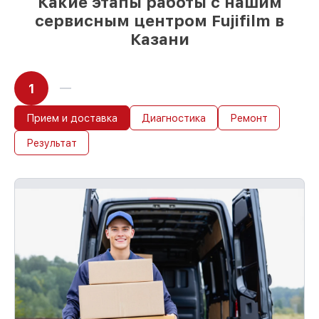
Какие этапы работы с нашим
сразу
сервисным центром Fujifilm в
Казани
1
Прием и доставка
Диагностика
Ремонт
Результат