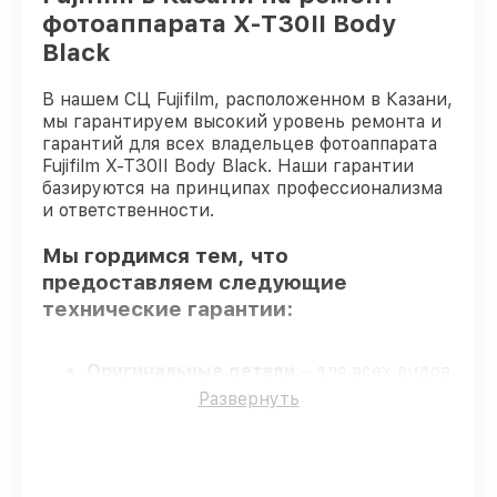
фотоаппарата X-T30II Body
Black
В нашем СЦ Fujifilm, расположенном в Казани,
мы гарантируем высокий уровень ремонта и
гарантий для всех владельцев фотоаппарата
Fujifilm X-T30II Body Black. Наши гарантии
базируются на принципах профессионализма
и ответственности.
Мы гордимся тем, что
предоставляем следующие
технические гарантии:
Оригинальные детали
– для всех видов
восстановления применяются
Развернуть
исключительно оригинальные детали.
Квалифицированные специалисты
–
все работники проходят обязательное
обучение и ежегодную аттестацию, что