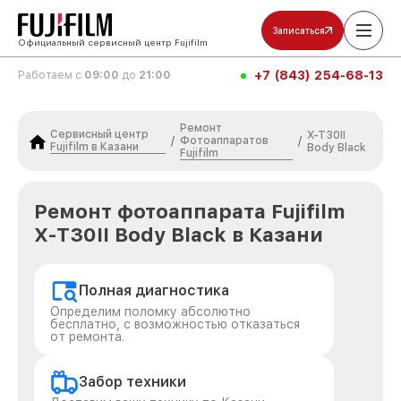
Записаться
Официальный сервисный центр Fujifilm
+7 (843) 254-68-13
Работаем с
09:00
до
21:00
Ремонт
Сервисный центр
X-T30II
Фотоаппаратов
/
/
Fujifilm в Казани
Body Black
Fujifilm
Ремонт фотоаппарата Fujifilm
X-T30II Body Black в Казани
Полная диагностика
Определим поломку абсолютно
бесплатно, с возможностью отказаться
от ремонта.
Забор техники