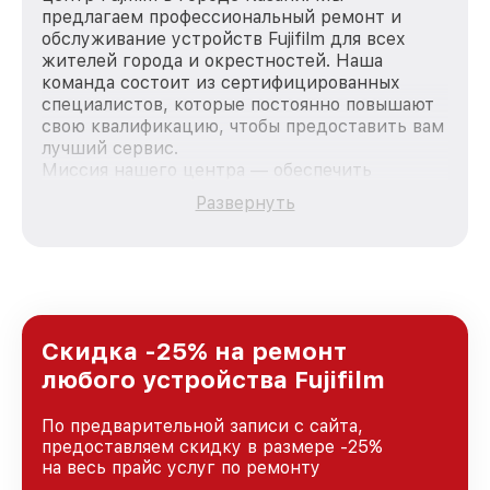
предлагаем профессиональный ремонт и
обслуживание устройств Fujifilm для всех
жителей города и окрестностей. Наша
команда состоит из сертифицированных
специалистов, которые постоянно повышают
свою квалификацию, чтобы предоставить вам
лучший сервис.
Миссия нашего центра — обеспечить
качественный и доступный ремонт для
Развернуть
каждого пользователя продукции Fujifilm, вне
зависимости от сложности поломки. Мы
стремимся к тому, чтобы каждый клиент был
удовлетворен скоростью и качеством
предоставляемых услуг. Наша цель — стать
лучшим сервисным центром Fujifilm в городе
Казани, постоянно повышая уровень доверия
Скидка -25% на ремонт
и лояльности наших клиентов.
любого устройства Fujifilm
По предварительной записи с сайта,
предоставляем скидку в размере -25%
на весь прайс услуг по ремонту