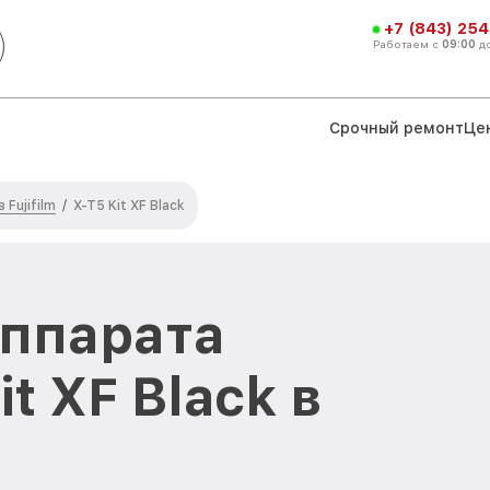
+7 (843) 254
Работаем с
09:00
д
Срочный ремонт
Це
Fujifilm
/
X-T5 Kit XF Black
аппарата
it XF Black в