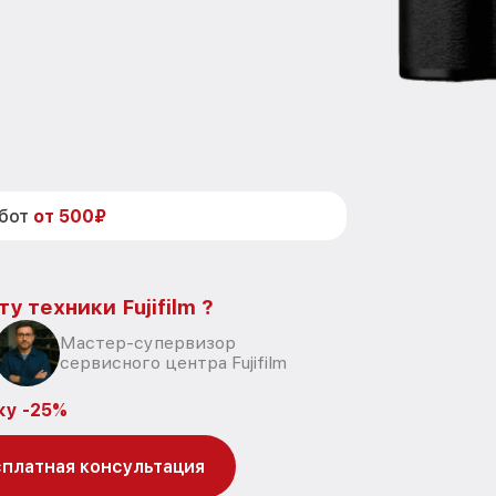
абот
от 500₽
у техники Fujifilm ?
Мастер-супервизор
сервисного центра Fujifilm
ку -25%
платная консультация