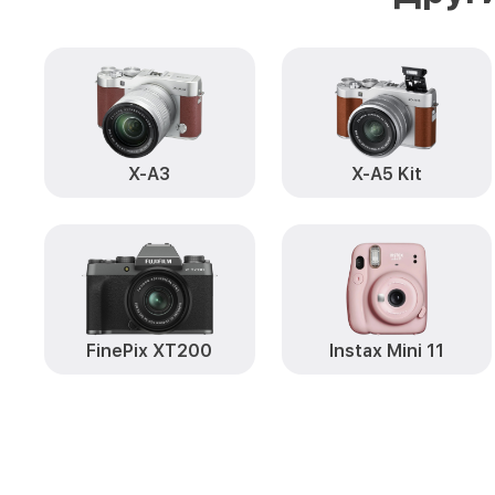
X-A3
X-A5 Kit
FinePix XT200
Instax Mini 11