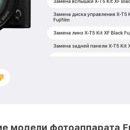
Замена вспышки X-T5 Kit XF Black
Замена диска управления X-T5 K
Fujifilm
Замена линз X-T5 Kit XF Black Fuj
Замена задней панели X-T5 Kit XF
Замена передней панели X-T5 Ki
Fujifilm
Замена устройства стабилизаци
Black Fujifilm
Замена фокусировочного экрана 
Black Fujifilm
Замена дисплея (экрана) X-T5 Ki
Fujifilm
е модели фотоаппарата Fu